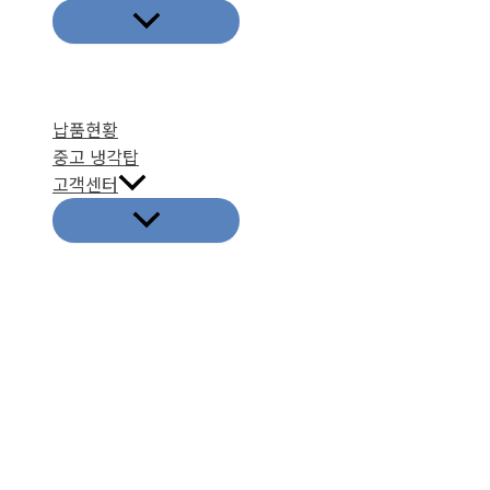
납품현황
중고 냉각탑
고객센터