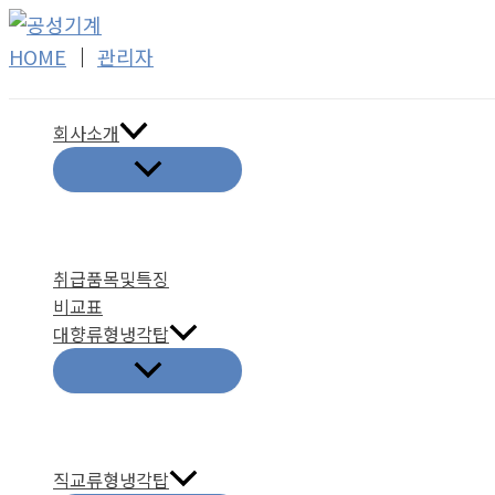
콘
텐
HOME
│
관리자
츠
로
회사소개
건
너
뛰
기
취급품목및특징
비교표
대향류형냉각탑
직교류형냉각탑