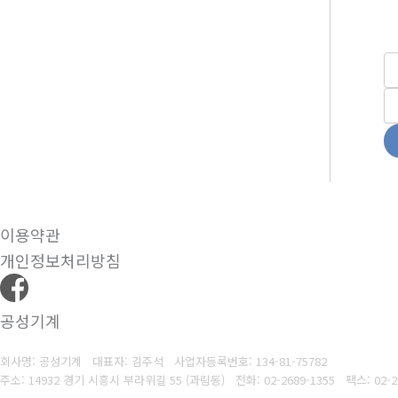
이용약관
개인정보처리방침
공성기계
회사명: 공성기계 대표자: 김주석
사업자등록번호: 134-81-75782
주소: 14932 경기 시흥시 부라위길 55 (과림동)
전화: 02-2689-1355
팩스: 02-2