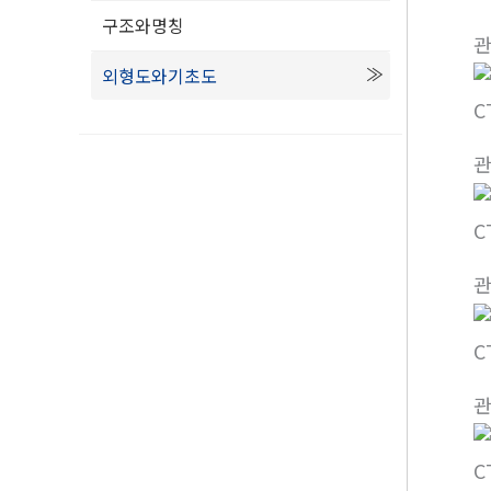
구조와명칭
외형도와기초도
C
C
C
C