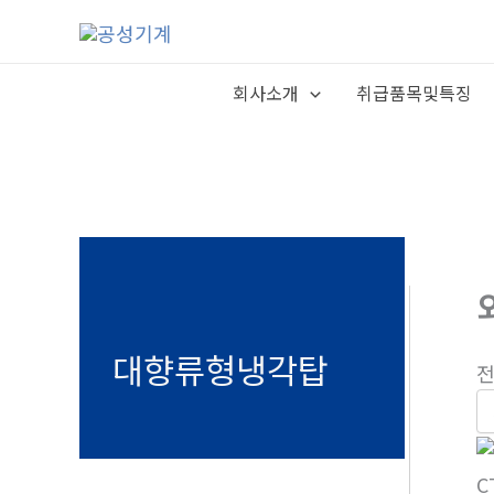
콘
텐
츠
회사소개
취급품목및특징
로
건
너
뛰
기
대향류형냉각탑
전
C