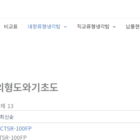
비교표
대향류형냉각탑
직교류형냉각탑
납품현
외형도와기초도
체 13
TSR-100FP