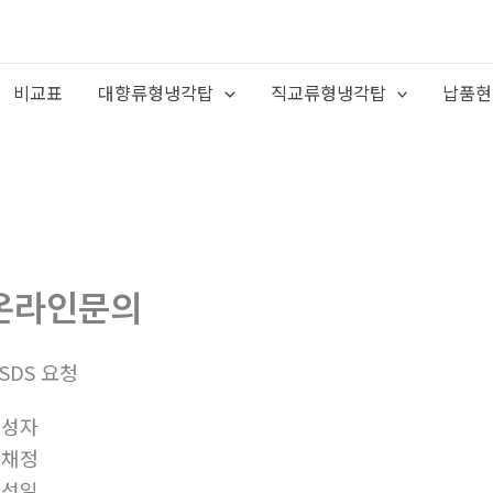
비교표
대향류형냉각탑
직교류형냉각탑
납품현
온라인문의
SDS 요청
작성자
백채정
작성일