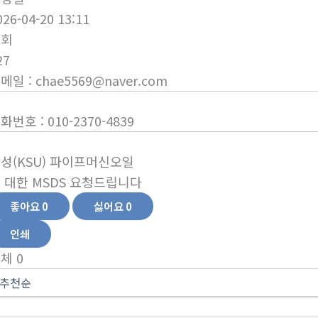
026-04-20 13:11
조회
27
이메일
:
chae5569@naver.com
전화번호
:
010-2370-4839
성(KSU) 파이프머신오일
 대한 MSDS 요청드립니다
좋아요
0
싫어요
0
인쇄
전체
0