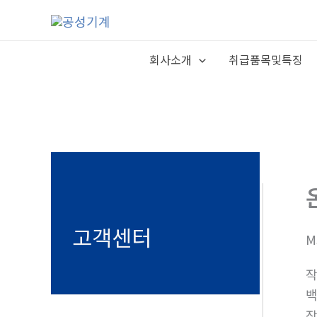
콘
텐
츠
회사소개
취급품목및특징
로
건
너
뛰
기
고객센터
M